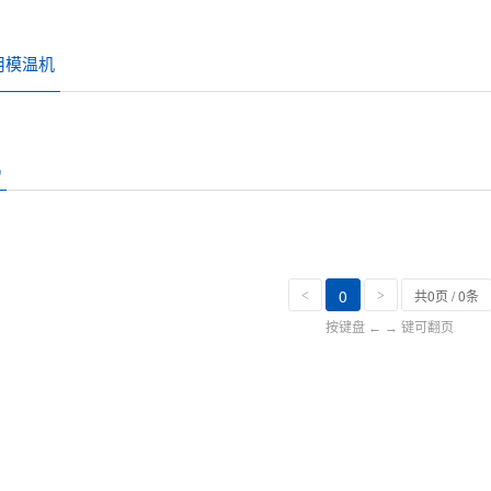
用模温机
机
0
共0页 / 0条
<
>
按键盘 ← → 键可翻页