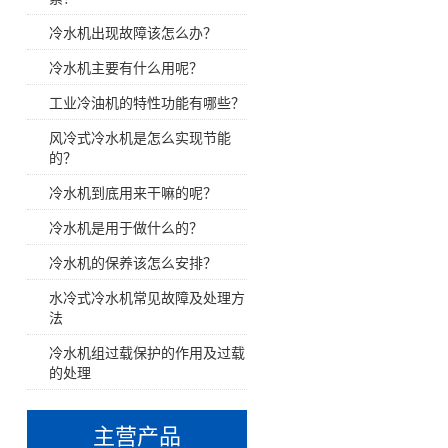
高温油加热器350℃
冷水机出现故障该怎么办？
防爆模温机
冷水机主要有什么用呢？
工业冷油机的特性功能有哪些？
反应釜油加热器
风冷式冷水机是怎么实现节能
冷热一体模温机
的？
冷水机到底用来干嘛的呢？
辊筒专用模温机
冷水机是用于做什么的？
压铸专用模温机
冷水机的保养该怎么安排？
水冷式冷水机常见故障及处理方
水式模温机
法
冷水机组过载保护的作用及过载
油式模温机
的处理
高温模温机
主营产品