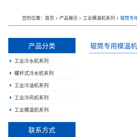
低温螺杆式冷水机
您的位置：
首页
>
产品展示
>
工业模温机系列
>
辊筒专
风冷螺杆式冷水机
产品分类
辊筒专用模温
水冷螺杆式冷水机
风冷式冷水机
水冷式冷水机
低温式水冷机
冷热一体恒温机
行业专用制冷设备
工业冷水机系列
工业冷油机系列
低温螺杆式冷水机
风冷螺杆式冷水机
水冷螺杆式冷水机
螺杆式冷水机系列
风冷式冷油机
风冷式冷油机
水冷式冷油机
低温冷油机
工业冷油机系列
风冷式冷风机
水冷式冷风机
超低温冷风机
水冷式冷油机
工业冷风机系列
高温水加热器180℃
高温油加热器350℃
防爆模温机
反应釜油加热器
冷热一体模温机
辊筒专用模温机
压铸专用模温机
水式模温机
油式模温机
高温模温机
低温冷油机
工业模温机系列
工业冷风机系列
联系方式