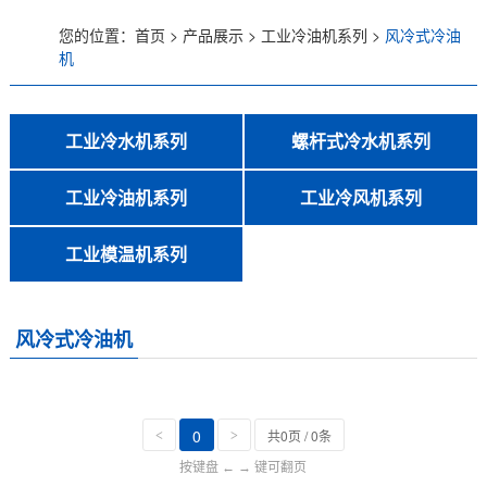
您的位置：
首页
>
产品展示
>
工业冷油机系列
>
风冷式冷油
低温螺杆式冷水机
机
风冷螺杆式冷水机
工业冷水机系列
螺杆式冷水机系列
水冷螺杆式冷水机
行业专用制冷设备
冷热一体恒温机
风冷式冷水机
水冷式冷水机
低温式水冷机
低温螺杆式冷水机
风冷螺杆式冷水机
水冷螺杆式冷水机
工业冷油机系列
工业冷风机系列
工业冷油机系列
风冷式冷油机
水冷式冷油机
低温冷油机
风冷式冷风机
水冷式冷风机
超低温冷风机
工业模温机系列
风冷式冷油机
高温水加热器180℃
高温油加热器350℃
反应釜油加热器
冷热一体模温机
辊筒专用模温机
压铸专用模温机
防爆模温机
水式模温机
油式模温机
高温模温机
水冷式冷油机
风冷式冷油机
低温冷油机
工业冷风机系列
0
共0页 / 0条
<
>
按键盘 ← → 键可翻页