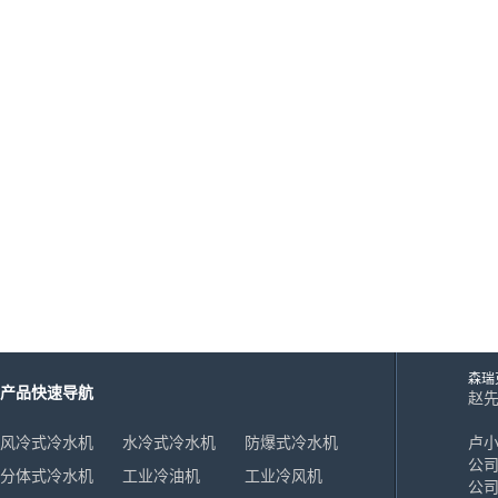
风冷式冷风机
水冷式冷风机
超低温冷风机
工业模温机系列
工业模温机系列
工业模温机系列
工业模温机系列
森瑞
产品快速导航
工业模温机系列
赵先生
18
风冷式冷水机
水冷式冷水机
防爆式冷水机
卢小姐
高温水加热器180℃
公司
分体式冷水机
工业冷油机
工业冷风机
公司